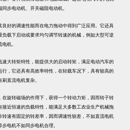
磁同步电动机、开关磁阻电动机。
其良好的调速性能而在电力拖动中得到广泛应用。它还具
重负载下启动或要求均匀调节转速的机械，例如大型可逆
流电机。
低速大转矩特性，能提供大的启动转矩，满足电动汽车的
运行，它还具有高效率特性，在轻载车况下，具有较高的
有刷直流电机复杂。
，在旋转磁场的作用下，获得一个转动力矩，因而转子转
有接近恒速的负载特性，能满足大多数工农业生产机械拖
步转速有固定的转差率，因而调速性较差，不如直流电机
异步电机不如同步电机合理。