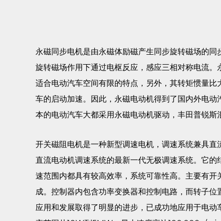
永磁同步电机是由永磁体励磁产生同步旋转磁场的同
旋转磁场作用下通过电枢反应，感应三相对称电流。
适合电动汽车空间有限的特点，另外，其转矩惯量比
车的启动加速。因此，永磁电动机得到了国内外电动
本的电动汽车大都采用永磁电动机驱动，丰田普锐斯
开关磁阻电机是一种新型调速电机，调速系统兼具直
直流电动机调速系统的最新一代无极调速系统。它的
速范围内都具有较高效率，系统可靠性高。主要有开
成。控制器内包含功率变换器和控制电路，而转子位
应用和发展取得了明显的进步，已成功地应用于电动