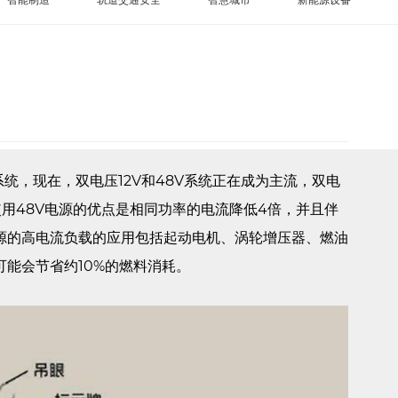
系统，现在，双电压12V和48V系统正在成为主流，双电
使用48V电源的优点是相同功率的电流降低4倍，并且伴
电源的高电流负载的应用包括起动电机、涡轮增压器、燃油
可能会节省约10%的燃料消耗。