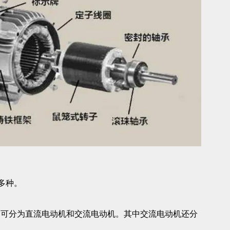
多种。
，可分为直流电动机和交流电动机。其中交流电动机还分