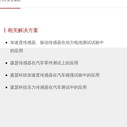
相关解决方案
加速度传感器、振动传感器在动力电池测试试验中
的应用
森瑟传感器在汽车零件测试上的应用
森瑟科技加速度传感器在汽车碰撞试验中的应用
森瑟科技压力传感器在汽车测试中的应用