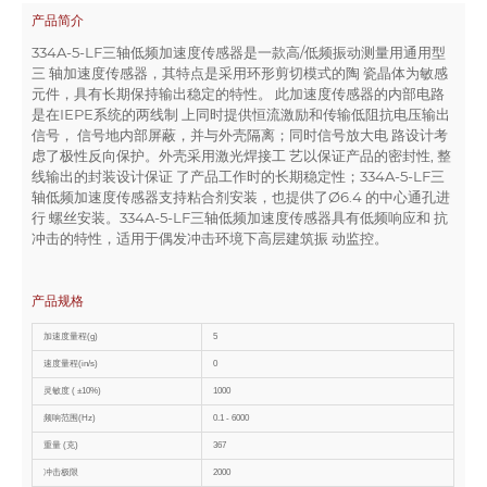
产品简介
334A-5-LF三轴低频加速度传感器是一款高/低频振动测量用通用型
三 轴加速度传感器，其特点是采用环形剪切模式的陶 瓷晶体为敏感
元件，具有长期保持输出稳定的特性。 此加速度传感器的内部电路
是在IEPE系统的两线制 上同时提供恒流激励和传输低阻抗电压输出
信号， 信号地内部屏蔽，并与外壳隔离；同时信号放大电 路设计考
虑了极性反向保护。外壳采用激光焊接工 艺以保证产品的密封性, 整
线输出的封装设计保证 了产品工作时的长期稳定性；334A-5-LF三
轴低频加速度传感器支持粘合剂安装，也提供了Ø6.4 的中心通孔进
行 螺丝安装。334A-5-LF三轴低频加速度传感器具有低频响应和 抗
冲击的特性，适用于偶发冲击环境下高层建筑振 动监控。
产品规格
加速度量程(g)
5
速度量程(in/s)
0
灵敏度 ( ±10%)
1000
频响范围(Hz)
0.1 - 6000
重量 (克)
367
冲击极限
2000