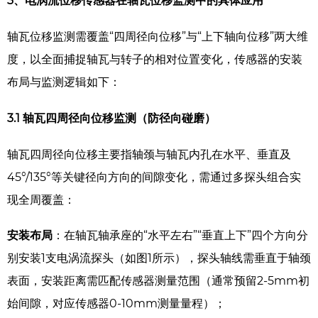
3、电涡流位移传感器在轴瓦位移监测中的具体应用
轴瓦位移监测需覆盖“四周径向位移”与“上下轴向位移”两大维
度，以全面捕捉轴瓦与转子的相对位置变化，传感器的安装
布局与监测逻辑如下：
3.1
轴瓦四周径向位移监测（防径向碰磨）
轴瓦四周径向位移主要指轴颈与轴瓦内孔在水平、垂直及
45°/135°等关键径向方向的间隙变化，需通过多探头组合实
现全周覆盖：
安装布局
：在轴瓦轴承座的“水平左右”“垂直上下”四个方向分
别安装1支电涡流探头（如图1所示），探头轴线需垂直于轴颈
表面，安装距离需匹配传感器测量范围（通常预留2-5mm初
始间隙，对应传感器0-10mm测量量程）；