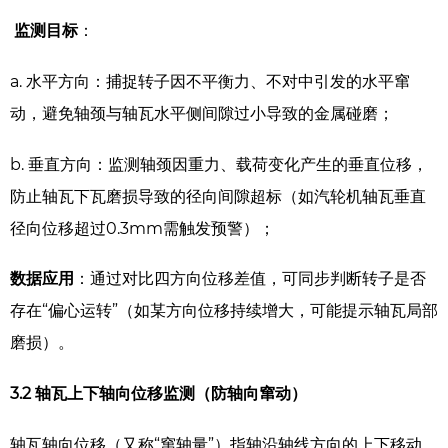
监测目标
：
a. 水平方向：捕捉转子因不平衡力、不对中引发的水平窜
动，避免轴颈与轴瓦水平侧间隙过小导致的金属碰磨；
b. 垂直方向：监测轴颈因重力、载荷变化产生的垂直位移，
防止轴瓦下瓦磨损导致的径向间隙超标（如汽轮机轴瓦垂直
径向位移超过0.3mm需触发预警）；
数据应用
：通过对比四方向位移差值，可同步判断转子是否
存在“偏心运转”（如某方向位移持续增大，可能提示轴瓦局部
磨损）。
3.2
轴瓦上下轴向位移监测（防轴向窜动）
轴瓦轴向位移（又称“窜轴量”）指轴沿轴线方向的上下移动，