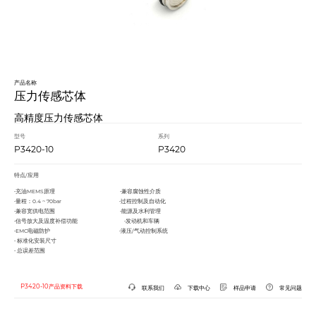
产品名称
压力传感芯体
高精度压力传感芯体
型号
系列
P3420-10
P3420
特点/应用
•充油MEMS原理 •兼容腐蚀性介质
•量程：0.4 ~ 70bar •过程控制及自动化
•兼容宽供电范围 •能源及水利管理
•信号放大及温度补偿功能 •发动机和车辆
•EMC电磁防护 •液压/气动控制系统
• 标准化安装尺寸
• 总误差范围
P3420-10产品资料下载
联系我们
下载中心
样品申请
常见问题