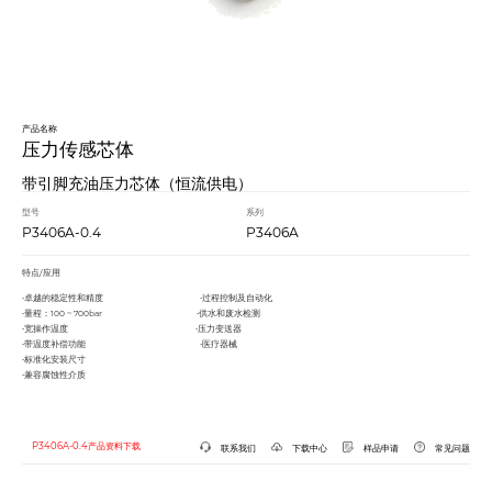
产品名称
压力传感芯体
带引脚充油压力芯体（恒流供电）
型号
系列
P3406A-0.4
P3406A
特点/应用
•卓越的稳定性和精度 •过程控制及自动化
•量程：100 ~ 700bar •供水和废水检测
•宽操作温度 •压力变送器
•带温度补偿功能 •医疗器械
•标准化安装尺寸
•兼容腐蚀性介质
P3406A-0.4产品资料下载
联系我们
下载中心
样品申请
常见问题