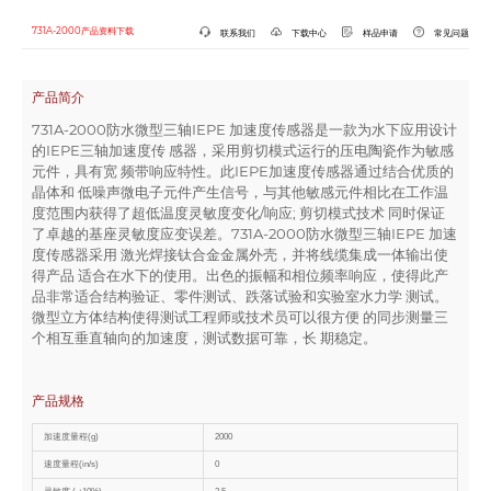
731A-2000产品资料下载
联系我们
下载中心
样品申请
常见问题
产品简介
731A-2000防水微型三轴IEPE 加速度传感器是一款为水下应用设计
的IEPE三轴加速度传 感器，采用剪切模式运行的压电陶瓷作为敏感
元件，具有宽 频带响应特性。此IEPE加速度传感器通过结合优质的
晶体和 低噪声微电子元件产生信号，与其他敏感元件相比在工作温
度范围内获得了超低温度灵敏度变化/响应; 剪切模式技术 同时保证
了卓越的基座灵敏度应变误差。731A-2000防水微型三轴IEPE 加速
度传感器采用 激光焊接钛合金金属外壳，并将线缆集成一体输出使
得产品 适合在水下的使用。出色的振幅和相位频率响应，使得此产
品非常适合结构验证、零件测试、跌落试验和实验室水力学 测试。
微型立方体结构使得测试工程师或技术员可以很方便 的同步测量三
个相互垂直轴向的加速度，测试数据可靠，长 期稳定。
产品规格
加速度量程(g)
2000
速度量程(in/s)
0