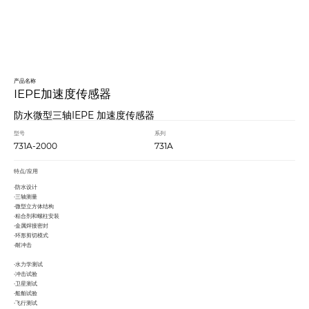
产品名称
IEPE加速度传感器
防水微型三轴IEPE 加速度传感器
型号
系列
731A-2000
731A
特点/应用
•防水设计
•三轴测量
•微型立方体结构
•粘合剂和螺柱安装
•金属焊接密封
•环形剪切模式
•耐冲击
•水力学测试
•冲击试验
•卫星测试
•船舶试验
•飞行测试