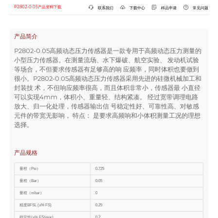
P2802-0.05产品资料下载
联系我们
下载中心
样品申请
常见问题
产品简介
P2802-0.05高频动态压力传感器是一款专用于高频动态压力测量的
小型压力传感器。在测量流场、水下爆破、航空实验、 发动机试验
等场合，不但要求传感器有足够高的响 应频率，同时体积也要做到
很小。P2802-0.05高频动态压力传感器采用先进的硅微机械加工和
封装技 术，不但响应频率很高，而且体积非常小，传感器最 小直径
可以实现4mm，体积小、重量轻、结构紧凑。 经过宽带调理电路
放大、归一化处理，传感器输出信 号稳定性好、可靠性高、对敏感
元件的带宽无影响， 特点： 是要求高频响和小体积测量工况的理想
选择。
产品规格
量程（Psi）
0.725
量程（Bar）
0.05
量程（mbar）
0
精度BFSL (±% FS)
0.25
稳定性(±% FS/year)
0.2